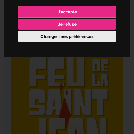
J'accepte
Date : Samedi 20 juin
Je refuse
Heure : 18 h à minuit
Changer mes préférences
Lieu : Parc de Brieux