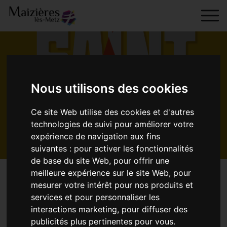
Skip to content
principal
Nous utilisons des cookies
Maizières les Metz
Ma ville
Les grands rendez-
vous
Feu de la Saint Jean
Feu de la Saint Jean
Ce site Web utilise des cookies et d'autres
technologies de suivi pour améliorer votre
expérience de navigation aux fins
suivantes :
pour activer les fonctionnalités
de base du site Web
,
pour offrir une
meilleure expérience sur le site Web
,
pour
mesurer votre intérêt pour nos produits et
services et pour personnaliser les
Date de l'évènement :
20 Juin
interactions marketing
,
pour diffuser des
publicités plus pertinentes pour vous
.