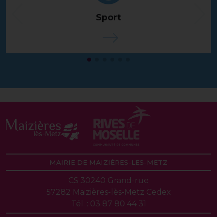
Sport
Voir plus
MAIRIE DE MAIZIÈRES-LES-METZ
CS 30240 Grand-rue
57282 Maizières-lès-Metz Cedex
Tél. : 03 87 80 44 31