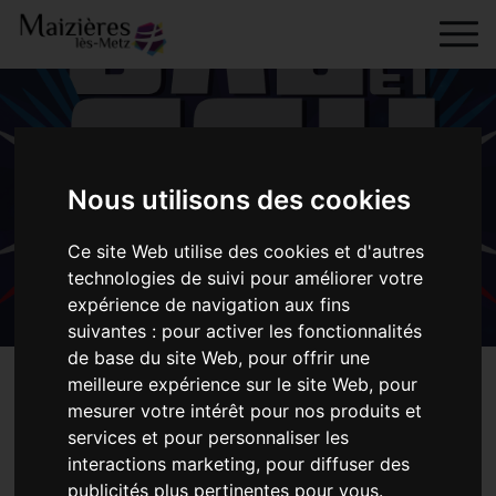
Skip to content
principal
Maizières les Metz
Ma ville
Les grands rendez-
Nous utilisons des cookies
vous
Fête Nationale
Fête Nationale
Ce site Web utilise des cookies et d'autres
technologies de suivi pour améliorer votre
expérience de navigation aux fins
suivantes :
pour activer les fonctionnalités
de base du site Web
,
pour offrir une
meilleure expérience sur le site Web
,
pour
mesurer votre intérêt pour nos produits et
services et pour personnaliser les
Date de l'évènement :
13 Juil
interactions marketing
,
pour diffuser des
publicités plus pertinentes pour vous
.