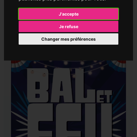
Date : Lundi 13 juillet
J'accepte
Heure : 18 h à minuit
Je refuse
Lieu : Parc de Brieux
Changer mes préférences